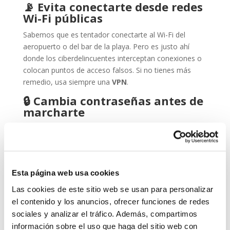
📡
Evita conectarte desde redes
Wi-Fi públicas
Sabemos que es tentador conectarte al Wi-Fi del
aeropuerto o del bar de la playa. Pero es justo ahí
donde los ciberdelincuentes interceptan conexiones o
colocan puntos de acceso falsos. Si no tienes más
remedio, usa siempre una
VPN
.
🔒
Cambia contraseñas antes de
marcharte
Una forma sencilla de prevenir accesos indebidos es
cambiar las contraseñas clave antes de irte. Usa
combinaciones seguras, únicas y, si puedes, activa el
doble factor de autenticación en tus servicios.
Esta página web usa cookies
📧
Cuidado con el phishing
Las cookies de este sitio web se usan para personalizar
vacacional
el contenido y los anuncios, ofrecer funciones de redes
Durante el verano proliferan los correos tipo: “Has
sociales y analizar el tráfico. Además, compartimos
ganado un viaje”, “Reserva cancelada” o “Nuevo
información sobre el uso que haga del sitio web con