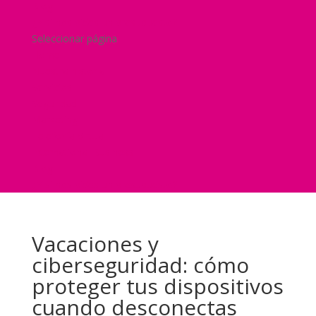
Blog
¿Y si nos pides un presupuesto?
Seleccionar página
Home
Nuestra historia
Servicios
Seguridad
Marketing
Telefonía Virtual
International Business
Blog
¿Y si nos pides un presupuesto?
Vacaciones y
ciberseguridad: cómo
proteger tus dispositivos
cuando desconectas