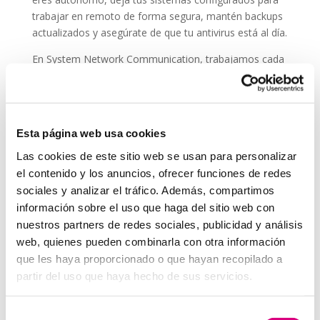
trabajar en remoto de forma segura, mantén backups
actualizados y asegúrate de que tu antivirus está al día.
En System Network Communication, trabajamos cada
día con autónomos y pymes que confían su seguridad
digital a
ESET NOD 32
, porque entienden que un
ataque en vacaciones puede suponer una pérdida de
datos, ingresos y reputación.
Esta página web usa cookies
En System Network Communication, trabajamos cada
Las cookies de este sitio web se usan para personalizar
día con autónomos y pymes que confían su seguridad
el contenido y los anuncios, ofrecer funciones de redes
digital a E
SET NOD 32
, porque entienden que un
sociales y analizar el tráfico. Además, compartimos
ataque en vacaciones puede suponer una pérdida de
información sobre el uso que haga del sitio web con
datos, ingresos y reputación.
nuestros partners de redes sociales, publicidad y análisis
Grupo-System, ¿Quiénes somos?
web, quienes pueden combinarla con otra información
En
System Network Communication
, con más de
que les haya proporcionado o que hayan recopilado a
15 años de experiencia, disponemos de un equipo de
partir del uso que haya hecho de sus servicios.
profesionales especializados para cada área de
negocio.
Telefonía Virtual, Antivirus y Seguridad,
Selección