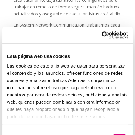
trabajar en remoto de forma segura, mantén backups
actualizados y asegúrate de que tu antivirus está al día.
En System Network Communication, trabajamos cada
día con autónomos y pymes que confían su seguridad
digital a
ESET NOD 32
, porque entienden que un
ataque en vacaciones puede suponer una pérdida de
datos, ingresos y reputación.
Esta página web usa cookies
En System Network Communication, trabajamos cada
Las cookies de este sitio web se usan para personalizar
día con autónomos y pymes que confían su seguridad
el contenido y los anuncios, ofrecer funciones de redes
digital a E
SET NOD 32
, porque entienden que un
sociales y analizar el tráfico. Además, compartimos
ataque en vacaciones puede suponer una pérdida de
información sobre el uso que haga del sitio web con
datos, ingresos y reputación.
nuestros partners de redes sociales, publicidad y análisis
Grupo-System, ¿Quiénes somos?
web, quienes pueden combinarla con otra información
En
System Network Communication
, con más de
que les haya proporcionado o que hayan recopilado a
15 años de experiencia, disponemos de un equipo de
partir del uso que haya hecho de sus servicios.
profesionales especializados para cada área de
negocio.
Telefonía Virtual, Antivirus y Seguridad,
Selección