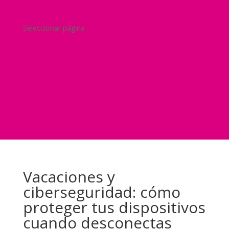
Blog
¿Y si nos pides un presupuesto?
Seleccionar página
Home
Nuestra historia
Servicios
Seguridad
Marketing
Telefonía Virtual
International Business
Blog
¿Y si nos pides un presupuesto?
Vacaciones y
ciberseguridad: cómo
proteger tus dispositivos
cuando desconectas