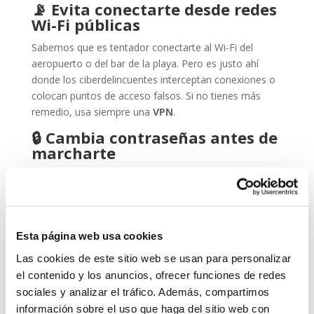
📡
Evita conectarte desde redes
Wi-Fi públicas
Sabemos que es tentador conectarte al Wi-Fi del
aeropuerto o del bar de la playa. Pero es justo ahí
donde los ciberdelincuentes interceptan conexiones o
colocan puntos de acceso falsos. Si no tienes más
remedio, usa siempre una
VPN
.
🔒
Cambia contraseñas antes de
marcharte
Una forma sencilla de prevenir accesos indebidos es
cambiar las contraseñas clave antes de irte. Usa
combinaciones seguras, únicas y, si puedes, activa el
doble factor de autenticación en tus servicios.
Esta página web usa cookies
📧
Cuidado con el phishing
Las cookies de este sitio web se usan para personalizar
vacacional
el contenido y los anuncios, ofrecer funciones de redes
Durante el verano proliferan los correos tipo: “Has
sociales y analizar el tráfico. Además, compartimos
ganado un viaje”, “Reserva cancelada” o “Nuevo
información sobre el uso que haga del sitio web con