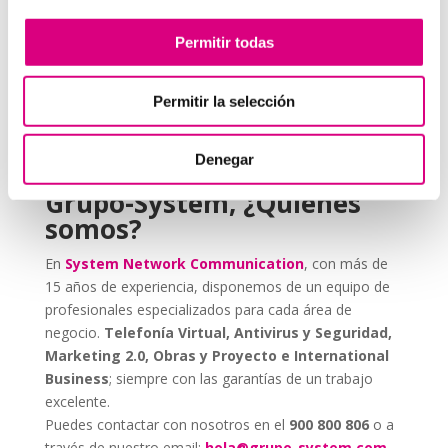
ataque en vacaciones puede suponer una pérdida de
datos, ingresos y reputación.
Permitir todas
En System Network Communication, trabajamos cada
día con autónomos y pymes que confían su seguridad
Permitir la selección
digital a E
SET NOD 32
, porque entienden que un
ataque en vacaciones puede suponer una pérdida de
Denegar
datos, ingresos y reputación.
Grupo-System, ¿Quiénes
somos?
En
System Network Communication
, con más de
15 años de experiencia, disponemos de un equipo de
profesionales especializados para cada área de
negocio.
Telefonía Virtual, Antivirus y Seguridad,
Marketing 2.0, Obras y Proyecto e International
Business
; siempre con las garantías de un trabajo
excelente.
Puedes contactar con nosotros en el
900 800 806
o a
través de nuestro email:
hola@grupo-system.com