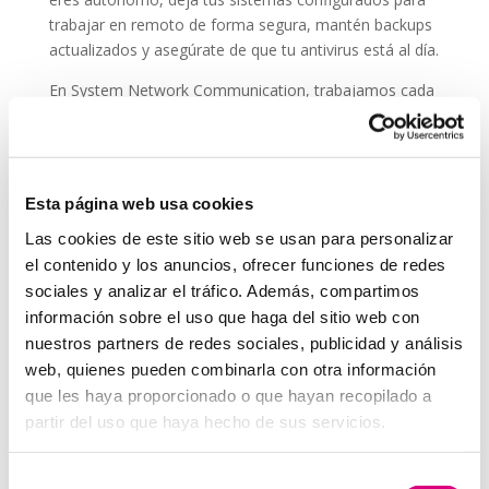
trabajar en remoto de forma segura, mantén backups
actualizados y asegúrate de que tu antivirus está al día.
En System Network Communication, trabajamos cada
día con autónomos y pymes que confían su seguridad
digital a
ESET NOD 32
, porque entienden que un
ataque en vacaciones puede suponer una pérdida de
datos, ingresos y reputación.
Esta página web usa cookies
En System Network Communication, trabajamos cada
Las cookies de este sitio web se usan para personalizar
día con autónomos y pymes que confían su seguridad
el contenido y los anuncios, ofrecer funciones de redes
digital a E
SET NOD 32
, porque entienden que un
sociales y analizar el tráfico. Además, compartimos
ataque en vacaciones puede suponer una pérdida de
información sobre el uso que haga del sitio web con
datos, ingresos y reputación.
nuestros partners de redes sociales, publicidad y análisis
Grupo-System, ¿Quiénes somos?
web, quienes pueden combinarla con otra información
En
System Network Communication
, con más de
que les haya proporcionado o que hayan recopilado a
15 años de experiencia, disponemos de un equipo de
partir del uso que haya hecho de sus servicios.
profesionales especializados para cada área de
negocio.
Telefonía Virtual, Antivirus y Seguridad,
Selección