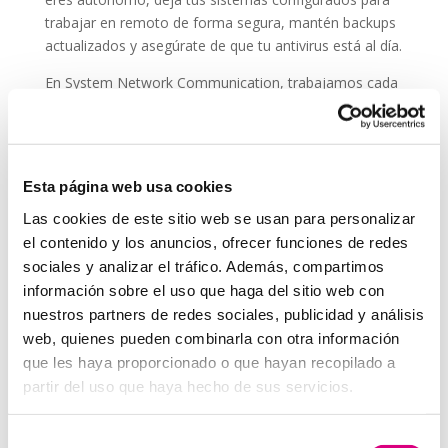
trabajar en remoto de forma segura, mantén backups
actualizados y asegúrate de que tu antivirus está al día.
En System Network Communication, trabajamos cada
día con autónomos y pymes que confían su seguridad
digital a
ESET NOD 32
, porque entienden que un
ataque en vacaciones puede suponer una pérdida de
datos, ingresos y reputación.
Esta página web usa cookies
En System Network Communication, trabajamos cada
Las cookies de este sitio web se usan para personalizar
día con autónomos y pymes que confían su seguridad
el contenido y los anuncios, ofrecer funciones de redes
digital a E
SET NOD 32
, porque entienden que un
sociales y analizar el tráfico. Además, compartimos
ataque en vacaciones puede suponer una pérdida de
información sobre el uso que haga del sitio web con
datos, ingresos y reputación.
nuestros partners de redes sociales, publicidad y análisis
Grupo-System, ¿Quiénes somos?
web, quienes pueden combinarla con otra información
En
System Network Communication
, con más de
que les haya proporcionado o que hayan recopilado a
15 años de experiencia, disponemos de un equipo de
partir del uso que haya hecho de sus servicios.
profesionales especializados para cada área de
negocio.
Telefonía Virtual, Antivirus y Seguridad,
Selección