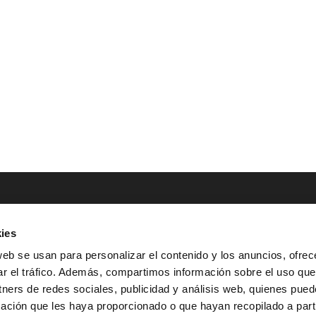
ies
NTACTO
POLÍTICAS LEGALES
web se usan para personalizar el contenido y los anuncios, ofrec
ar el tráfico. Además, compartimos información sobre el uso que
Tel.: (+34) 900 800 806
^
Aviso Legal
tners de redes sociales, publicidad y análisis web, quienes pue
HOLA@GRUPO-
^
Política de Privacidad
ación que les haya proporcionado o que hayan recopilado a parti