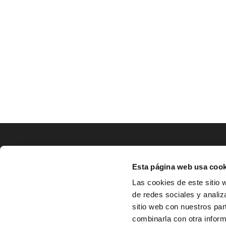
LOCALIZACIÓN
Esta página web usa cook
CO
Las cookies de este sitio 
de redes sociales y analiz
^
Av. Zaragoza, Nº37, 1ºB,

sitio web con nuestros par
31500 Tudela, Navarra

combinarla con otra inform