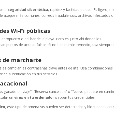
bina
seguridad cibernética
, rapidez y facilidad de uso. Es ligero, no
s de ataque más comunes: correos fraudulentos, archivos infectados o
des Wi-Fi públicas
aeropuerto o del bar de la playa. Pero es justo ahí donde los
ocan puntos de acceso falsos. Si no tienes más remedio, usa siempre
s de marcharte
s es cambiar las contraseñas clave antes de irte. Usa combinaciones
or de autenticación en tus servicios.
vacacional
“Has ganado un viaje”, “Reserva cancelada” o “Nuevo paquete en camin
stalar un
virus en tu ordenador
o robar tus credenciales.
ica
, este tipo de amenazas pueden ser detectadas y bloqueadas ant