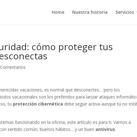
Home
Nuestra historia
Servicios
uridad: cómo proteger tus
desconectas
 Comentarios
 merecidas vacaciones, es normal que desconectes… pero los
riodos vacacionales son los preferidos para lanzar ataques informátic
eso, tu
protección cibernética
debe seguir activa aunque tú no est
sistemas funcionando en la oficina, este artículo es para ti. Vamos a
os con sentido común, buenos hábitos… y un buen
antivirus
.