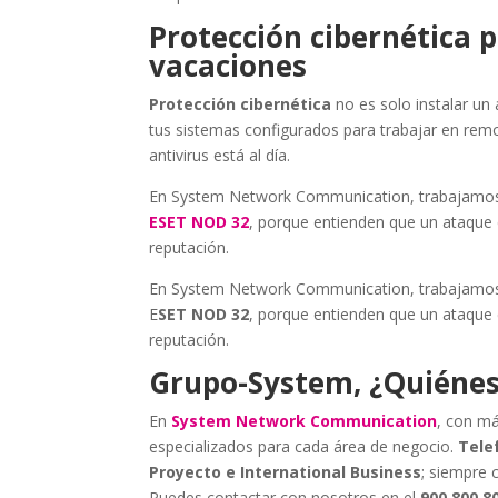
Protección cibernética
vacaciones
Protección cibernética
no es solo instalar un 
tus sistemas configurados para trabajar en rem
antivirus está al día.
En System Network Communication, trabajamos 
ESET NOD 32
, porque entienden que un ataque
reputación.
En System Network Communication, trabajamos 
E
SET NOD 32
, porque entienden que un ataque
reputación.
Grupo-System, ¿Quiéne
En
System Network Communication
, con má
especializados para cada área de negocio.
Telef
Proyecto e International Business
; siempre 
Puedes contactar con nosotros en el
900 800 8