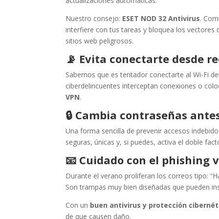
actualizaciones automáticas.
Nuestro consejo:
ESET NOD 32 Antivirus
. Com
interfiere con tus tareas y bloquea los vectore
sitios web peligrosos.
📡
Evita conectarte desde re
Sabemos que es tentador conectarte al Wi-Fi del 
ciberdelincuentes interceptan conexiones o col
VPN
.
🔒
Cambia contraseñas ante
Una forma sencilla de prevenir accesos indebido
seguras, únicas y, si puedes, activa el doble fact
📧
Cuidado con el phishing 
Durante el verano proliferan los correos tipo: 
Son trampas muy bien diseñadas que pueden in
Con un
buen antivirus y protección cibernét
de que causen daño.