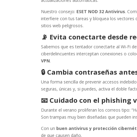
actualizaciones automáticas.
Nuestro consejo:
ESET NOD 32 Antivirus
. Com
interfiere con tus tareas y bloquea los vectore
sitios web peligrosos.
📡
Evita conectarte desde re
Sabemos que es tentador conectarte al Wi-Fi del 
ciberdelincuentes interceptan conexiones o col
VPN
.
🔒
Cambia contraseñas ante
Una forma sencilla de prevenir accesos indebido
seguras, únicas y, si puedes, activa el doble fact
📧
Cuidado con el phishing 
Durante el verano proliferan los correos tipo: 
Son trampas muy bien diseñadas que pueden in
Con un
buen antivirus y protección cibernét
de que causen daño.