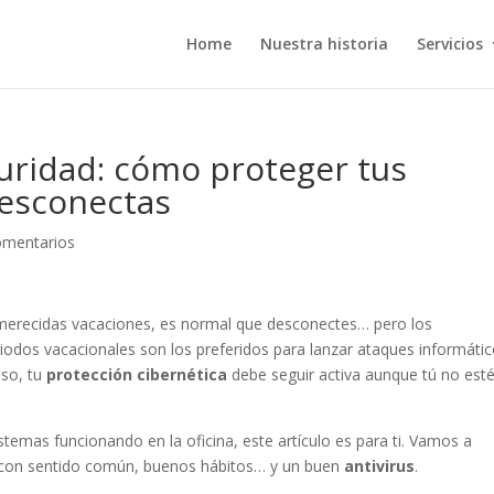
Home
Nuestra historia
Servicios
uridad: cómo proteger tus
desconectas
omentarios
 merecidas vacaciones, es normal que desconectes… pero los
riodos vacacionales son los preferidos para lanzar ataques informátic
eso, tu
protección cibernética
debe seguir activa aunque tú no est
sistemas funcionando en la oficina, este artículo es para ti. Vamos a
os con sentido común, buenos hábitos… y un buen
antivirus
.