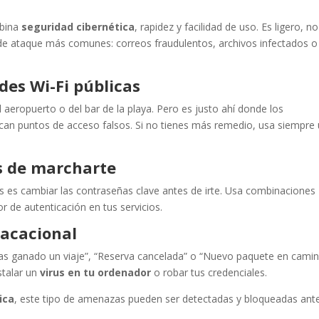
bina
seguridad cibernética
, rapidez y facilidad de uso. Es ligero, no
s de ataque más comunes: correos fraudulentos, archivos infectados o
des Wi-Fi públicas
aeropuerto o del bar de la playa. Pero es justo ahí donde los
ocan puntos de acceso falsos. Si no tienes más remedio, usa siempre
s de marcharte
s es cambiar las contraseñas clave antes de irte. Usa combinaciones
or de autenticación en tus servicios.
vacacional
“Has ganado un viaje”, “Reserva cancelada” o “Nuevo paquete en camin
stalar un
virus en tu ordenador
o robar tus credenciales.
ica
, este tipo de amenazas pueden ser detectadas y bloqueadas ant