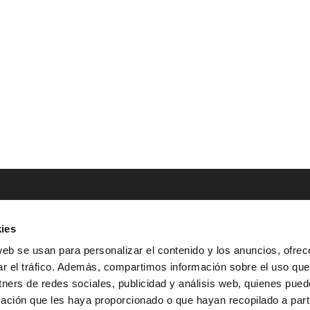
ies
NTACTO
POLÍTICAS LEGALES
web se usan para personalizar el contenido y los anuncios, ofrec
ar el tráfico. Además, compartimos información sobre el uso que
Tel.: (+34) 900 800 806
^
Aviso Legal
tners de redes sociales, publicidad y análisis web, quienes pue
HOLA@GRUPO-
^
Política de Privacidad
ación que les haya proporcionado o que hayan recopilado a parti