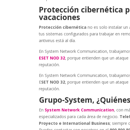
Protección cibernética
vacaciones
Protección cibernética
no es solo instalar un 
tus sistemas configurados para trabajar en rem
antivirus está al día.
En System Network Communication, trabajamos 
ESET NOD 32
, porque entienden que un ataque
reputación.
En System Network Communication, trabajamos 
E
SET NOD 32
, porque entienden que un ataque
reputación.
Grupo-System, ¿Quiéne
En
System Network Communication
, con má
especializados para cada área de negocio.
Telef
Proyecto e International Business
; siempre 
Puedes contactar con nosotros en el
900 800 8