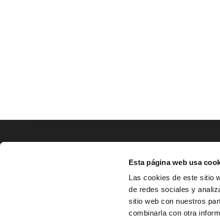
LOCALIZACIÓN
Esta página web usa cook
CO
Las cookies de este sitio 
de redes sociales y analiz
^
Av. Zaragoza, Nº37, 1ºB,

sitio web con nuestros par
31500 Tudela, Navarra

combinarla con otra inform