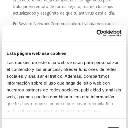
trabajar en remoto de forma segura, mantén backups
actualizados y asegúrate de que tu antivirus está al día.
En System Network Communication, trabajamos cada
día con autónomos y pymes que confían su seguridad
digital a
ESET NOD 32
, porque entienden que un
ataque en vacaciones puede suponer una pérdida de
datos, ingresos y reputación.
Esta página web usa cookies
En System Network Communication, trabajamos cada
Las cookies de este sitio web se usan para personalizar
día con autónomos y pymes que confían su seguridad
el contenido y los anuncios, ofrecer funciones de redes
digital a E
SET NOD 32
, porque entienden que un
sociales y analizar el tráfico. Además, compartimos
ataque en vacaciones puede suponer una pérdida de
información sobre el uso que haga del sitio web con
datos, ingresos y reputación.
nuestros partners de redes sociales, publicidad y análisis
Grupo-System, ¿Quiénes somos?
web, quienes pueden combinarla con otra información
En
System Network Communication
, con más de
que les haya proporcionado o que hayan recopilado a
15 años de experiencia, disponemos de un equipo de
partir del uso que haya hecho de sus servicios.
profesionales especializados para cada área de
negocio.
Telefonía Virtual, Antivirus y Seguridad,
Selección