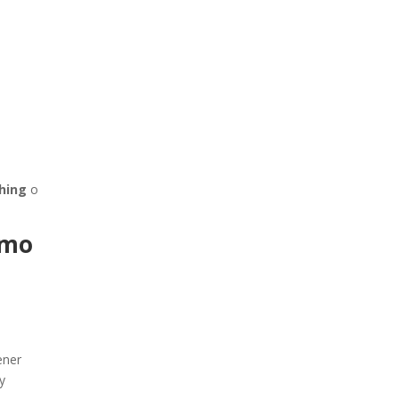
hing
o
ómo
ener
y