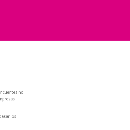
incuentes no
empresas
epasar los