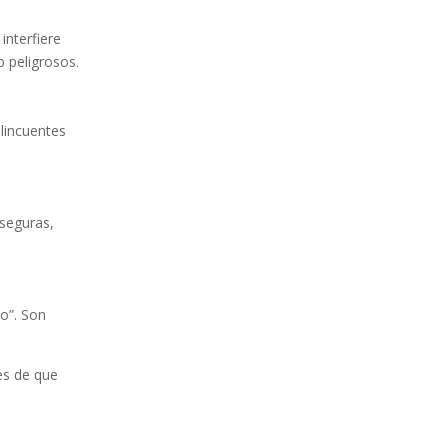
 interfiere
 peligrosos.
elincuentes
 seguras,
no”. Son
es de que