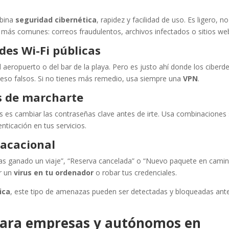
bina
seguridad cibernética
, rapidez y facilidad de uso. Es ligero, no
 más comunes: correos fraudulentos, archivos infectados o sitios web
des Wi-Fi públicas
aeropuerto o del bar de la playa. Pero es justo ahí donde los ciberd
eso falsos. Si no tienes más remedio, usa siempre una
VPN
.
s de marcharte
s es cambiar las contraseñas clave antes de irte. Usa combinaciones
enticación en tus servicios.
vacacional
“Has ganado un viaje”, “Reserva cancelada” o “Nuevo paquete en cami
r un
virus en tu ordenador
o robar tus credenciales.
ica
, este tipo de amenazas pueden ser detectadas y bloqueadas ant
 para empresas y autónomos en