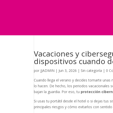
Seguridad
Marketing
Telefonía Virtual
International Business
Blog
¿Y si nos pides un presupuesto?
Vacaciones y ciberseg
dispositivos cuando 
por
JJADMIN
|
Jun 3, 2026
|
Sin categoría
|
0 C
Cuando llega el verano y decides tomarte unas 
lo hacen. De hecho, los periodos vacacionales 
bajan la guardia. Por eso, tu
protección cibern
Si usas tu portátil desde el hotel o si dejas tus 
principales riesgos y cómo evitarlos con senti