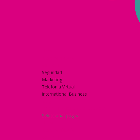
Home
Nuestra historia
Servicios
Seguridad
Marketing
Telefonía Virtual
International Business
Blog
¿Y si nos pides un presupuesto?
Seleccionar página
Home
Nuestra historia
Servicios