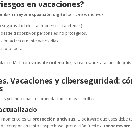
iesgos en vacaciones?
también
mayor exposición digital
por varios motivos:
 seguras (hoteles, aeropuertos, cafeterías).
desde dispositivos personales no protegidos.
sión activa durante varios días.
cido o fuera.
blanco fácil para
virus de ordenador
, ransomware, ataques de
phis
s. Vacaciones y ciberseguridad: c
s
os siguiendo unas recomendaciones muy sencillas:
 actualizado
do momento es tu
protección antivirus
. El software que uses debe t
o de comportamiento sospechoso, protección frente a
ransomware