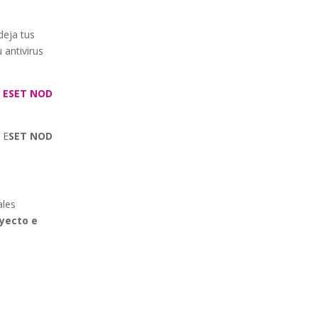
deja tus
 antivirus
a
ESET NOD
 E
SET NOD
ales
oyecto e