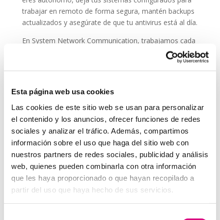
trabajar en remoto de forma segura, mantén backups
actualizados y asegúrate de que tu antivirus está al día.
En System Network Communication, trabajamos cada
día con autónomos y pymes que confían su seguridad
digital a
ESET NOD 32
, porque entienden que un
ataque en vacaciones puede suponer una pérdida de
datos, ingresos y reputación.
Esta página web usa cookies
En System Network Communication, trabajamos cada
Las cookies de este sitio web se usan para personalizar
día con autónomos y pymes que confían su seguridad
el contenido y los anuncios, ofrecer funciones de redes
digital a E
SET NOD 32
, porque entienden que un
sociales y analizar el tráfico. Además, compartimos
ataque en vacaciones puede suponer una pérdida de
información sobre el uso que haga del sitio web con
datos, ingresos y reputación.
nuestros partners de redes sociales, publicidad y análisis
Grupo-System, ¿Quiénes somos?
web, quienes pueden combinarla con otra información
En
System Network Communication
, con más de
que les haya proporcionado o que hayan recopilado a
15 años de experiencia, disponemos de un equipo de
partir del uso que haya hecho de sus servicios.
profesionales especializados para cada área de
negocio.
Telefonía Virtual, Antivirus y Seguridad,
Selección