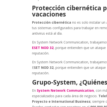
Protección cibernética
vacaciones
Protección cibernética
no es solo instalar un 
tus sistemas configurados para trabajar en rem
antivirus está al día.
En System Network Communication, trabajamos 
ESET NOD 32
, porque entienden que un ataque
reputación.
En System Network Communication, trabajamos 
E
SET NOD 32
, porque entienden que un ataque
reputación.
Grupo-System, ¿Quiéne
En
System Network Communication
, con má
especializados para cada área de negocio.
Telef
Proyecto e International Business
; siempre 
Puedes contactar con nosotros en el
900 800 8