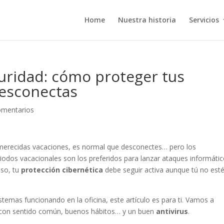
Home
Nuestra historia
Servicios
uridad: cómo proteger tus
desconectas
omentarios
 merecidas vacaciones, es normal que desconectes… pero los
riodos vacacionales son los preferidos para lanzar ataques informátic
eso, tu
protección cibernética
debe seguir activa aunque tú no est
sistemas funcionando en la oficina, este artículo es para ti. Vamos a
os con sentido común, buenos hábitos… y un buen
antivirus
.