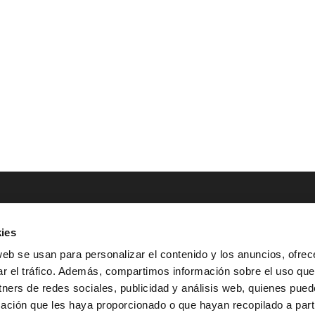
ies
NTACTO
POLÍTICAS LEGALES
web se usan para personalizar el contenido y los anuncios, ofrec
ar el tráfico. Además, compartimos información sobre el uso que
Tel.: (+34) 900 800 806
^
Aviso Legal
tners de redes sociales, publicidad y análisis web, quienes pue
HOLA@GRUPO-
^
Política de Privacidad
ación que les haya proporcionado o que hayan recopilado a parti