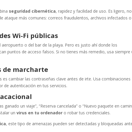
bina
seguridad cibernética
, rapidez y facilidad de uso. Es ligero, no
s de ataque más comunes: correos fraudulentos, archivos infectados o
des Wi-Fi públicas
aeropuerto o del bar de la playa. Pero es justo ahí donde los
ocan puntos de acceso falsos. Si no tienes más remedio, usa siempre
s de marcharte
s es cambiar las contraseñas clave antes de irte. Usa combinaciones
or de autenticación en tus servicios.
vacacional
“Has ganado un viaje”, “Reserva cancelada” o “Nuevo paquete en camin
stalar un
virus en tu ordenador
o robar tus credenciales.
ica
, este tipo de amenazas pueden ser detectadas y bloqueadas ant