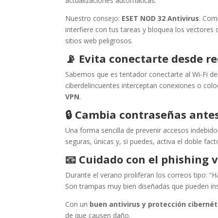
actualizaciones automáticas.
Nuestro consejo:
ESET NOD 32 Antivirus
. Com
interfiere con tus tareas y bloquea los vectore
sitios web peligrosos.
📡
Evita conectarte desde re
Sabemos que es tentador conectarte al Wi-Fi del 
ciberdelincuentes interceptan conexiones o col
VPN
.
🔒
Cambia contraseñas ante
Una forma sencilla de prevenir accesos indebido
seguras, únicas y, si puedes, activa el doble fact
📧
Cuidado con el phishing 
Durante el verano proliferan los correos tipo: 
Son trampas muy bien diseñadas que pueden in
Con un
buen antivirus y protección cibernét
de que causen daño.