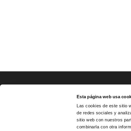
LOCALIZACIÓN
Esta página web usa cook
CO
Las cookies de este sitio 
de redes sociales y analiz
^
Av. Zaragoza, Nº37, 1ºB,

sitio web con nuestros par
31500 Tudela, Navarra

combinarla con otra inform