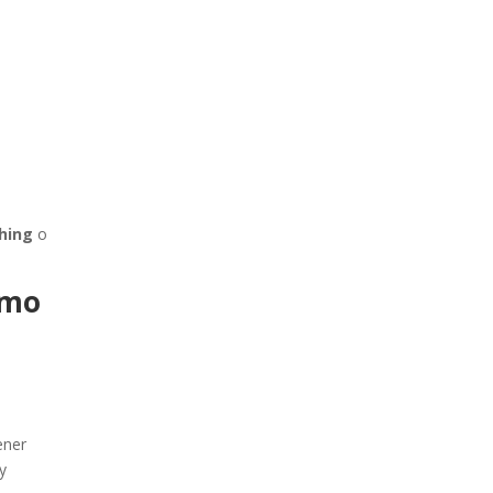
hing
o
ómo
ener
y