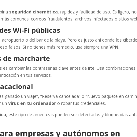
bina
seguridad cibernética
, rapidez y facilidad de uso. Es ligero, no
 más comunes: correos fraudulentos, archivos infectados o sitios web
des Wi-Fi públicas
aeropuerto o del bar de la playa. Pero es justo ahí donde los ciberd
eso falsos. Si no tienes más remedio, usa siempre una
VPN
.
s de marcharte
s es cambiar las contraseñas clave antes de irte. Usa combinaciones
enticación en tus servicios.
vacacional
“Has ganado un viaje”, “Reserva cancelada” o “Nuevo paquete en cami
r un
virus en tu ordenador
o robar tus credenciales.
ica
, este tipo de amenazas pueden ser detectadas y bloqueadas ant
 para empresas y autónomos en