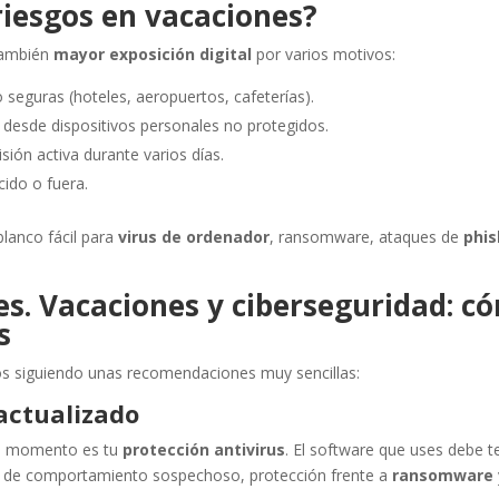
iesgos en vacaciones?
también
mayor exposición digital
por varios motivos:
 seguras (hoteles, aeropuertos, cafeterías).
desde dispositivos personales no protegidos.
sión activa durante varios días.
cido o fuera.
blanco fácil para
virus de ordenador
, ransomware, ataques de
phis
s. Vacaciones y ciberseguridad: c
s
os siguiendo unas recomendaciones muy sencillas:
 actualizado
do momento es tu
protección antivirus
. El software que uses debe t
o de comportamiento sospechoso, protección frente a
ransomware