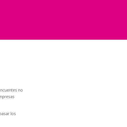
incuentes no
empresas
epasar los