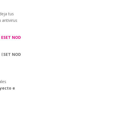
deja tus
 antivirus
a
ESET NOD
 E
SET NOD
ales
oyecto e