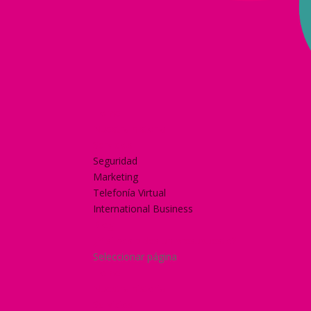
Home
Nuestra historia
Servicios
Seguridad
Marketing
Telefonía Virtual
International Business
Blog
¿Y si nos pides un presupuesto?
Seleccionar página
Home
Nuestra historia
Servicios