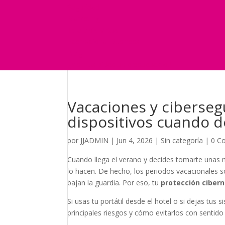
Seguridad
Marketing
Telefonía Virtual
International Business
Blog
¿Y si nos pides un presupuesto?
Vacaciones y ciberseg
dispositivos cuando 
por
JJADMIN
|
Jun 4, 2026
|
Sin categoría
|
0 C
Cuando llega el verano y decides tomarte unas 
lo hacen. De hecho, los periodos vacacionales 
bajan la guardia. Por eso, tu
protección cibern
Si usas tu portátil desde el hotel o si dejas tus 
principales riesgos y cómo evitarlos con senti