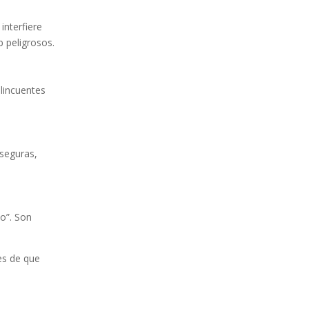
 interfiere
 peligrosos.
elincuentes
 seguras,
no”. Son
es de que