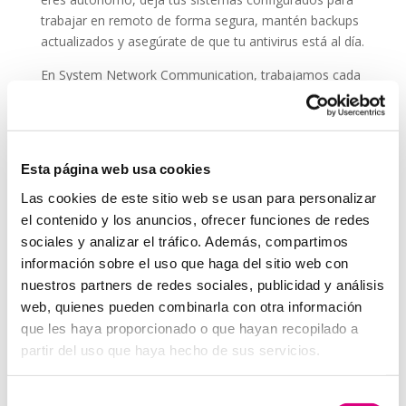
trabajar en remoto de forma segura, mantén backups
actualizados y asegúrate de que tu antivirus está al día.
En System Network Communication, trabajamos cada
día con autónomos y pymes que confían su seguridad
digital a
ESET NOD 32
, porque entienden que un
ataque en vacaciones puede suponer una pérdida de
datos, ingresos y reputación.
Esta página web usa cookies
En System Network Communication, trabajamos cada
Las cookies de este sitio web se usan para personalizar
día con autónomos y pymes que confían su seguridad
el contenido y los anuncios, ofrecer funciones de redes
digital a E
SET NOD 32
, porque entienden que un
sociales y analizar el tráfico. Además, compartimos
ataque en vacaciones puede suponer una pérdida de
información sobre el uso que haga del sitio web con
datos, ingresos y reputación.
nuestros partners de redes sociales, publicidad y análisis
Grupo-System, ¿Quiénes somos?
web, quienes pueden combinarla con otra información
En
System Network Communication
, con más de
que les haya proporcionado o que hayan recopilado a
15 años de experiencia, disponemos de un equipo de
partir del uso que haya hecho de sus servicios.
profesionales especializados para cada área de
negocio.
Telefonía Virtual, Antivirus y Seguridad,
Selección