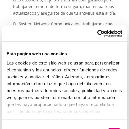
trabajar en remoto de forma segura, mantén backups
actualizados y asegúrate de que tu antivirus está al día.
En System Network Communication, trabajamos cada
día con autónomos y pymes que confían su seguridad
digital a
ESET NOD 32
, porque entienden que un
ataque en vacaciones puede suponer una pérdida de
datos, ingresos y reputación.
Esta página web usa cookies
En System Network Communication, trabajamos cada
Las cookies de este sitio web se usan para personalizar
día con autónomos y pymes que confían su seguridad
el contenido y los anuncios, ofrecer funciones de redes
digital a E
SET NOD 32
, porque entienden que un
sociales y analizar el tráfico. Además, compartimos
ataque en vacaciones puede suponer una pérdida de
información sobre el uso que haga del sitio web con
datos, ingresos y reputación.
nuestros partners de redes sociales, publicidad y análisis
Grupo-System, ¿Quiénes somos?
web, quienes pueden combinarla con otra información
En
System Network Communication
, con más de
que les haya proporcionado o que hayan recopilado a
15 años de experiencia, disponemos de un equipo de
partir del uso que haya hecho de sus servicios.
profesionales especializados para cada área de
negocio.
Telefonía Virtual, Antivirus y Seguridad,
Selección