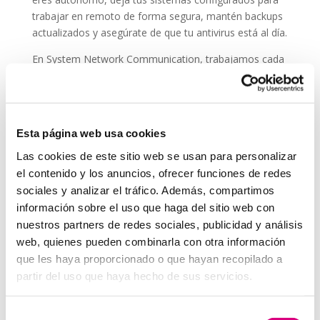
trabajar en remoto de forma segura, mantén backups
actualizados y asegúrate de que tu antivirus está al día.
En System Network Communication, trabajamos cada
día con autónomos y pymes que confían su seguridad
digital a
ESET NOD 32
, porque entienden que un
ataque en vacaciones puede suponer una pérdida de
datos, ingresos y reputación.
Esta página web usa cookies
En System Network Communication, trabajamos cada
Las cookies de este sitio web se usan para personalizar
día con autónomos y pymes que confían su seguridad
el contenido y los anuncios, ofrecer funciones de redes
digital a E
SET NOD 32
, porque entienden que un
sociales y analizar el tráfico. Además, compartimos
ataque en vacaciones puede suponer una pérdida de
información sobre el uso que haga del sitio web con
datos, ingresos y reputación.
nuestros partners de redes sociales, publicidad y análisis
Grupo-System, ¿Quiénes somos?
web, quienes pueden combinarla con otra información
En
System Network Communication
, con más de
que les haya proporcionado o que hayan recopilado a
15 años de experiencia, disponemos de un equipo de
partir del uso que haya hecho de sus servicios.
profesionales especializados para cada área de
negocio.
Telefonía Virtual, Antivirus y Seguridad,
Selección