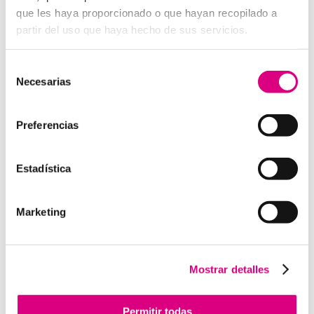
digital a E
SET NOD 32
, porque entienden que un
que les haya proporcionado o que hayan recopilado a
ataque en vacaciones puede suponer una pérdida de
partir del uso que haya hecho de sus servicios.
datos, ingresos y reputación.
Grupo-System, ¿Quiénes somos?
Selección
En
System Network Communication
, con más de
Necesarias
de
15 años de experiencia, disponemos de un equipo de
consentimiento
profesionales especializados para cada área de
Preferencias
negocio.
Telefonía Virtual, Antivirus y Seguridad,
Marketing 2.0, Obras y Proyecto e International
Business
; siempre con las garantías de un trabajo
Estadística
excelente.
Puedes contactar con nosotros en el
900 800 806
o a
través de nuestro email:
hola@grupo-system.com
Marketing
Mostrar detalles
Enviar comentario
Permitir todas
Lo siento, debes estar
conectado
para publicar un