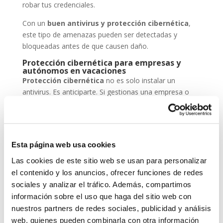
robar tus credenciales.
Con un
buen antivirus y protección cibernética
,
este tipo de amenazas pueden ser detectadas y
bloqueadas antes de que causen daño.
Protección cibernética para empresas y
autónomos en vacaciones
Protección cibernética
no es solo instalar un
antivirus. Es anticiparte. Si gestionas una empresa o
eres autónomo, deja tus sistemas configurados para
trabajar en remoto de forma segura, mantén backups
actualizados y asegúrate de que tu antivirus está al día.
En System Network Communication, trabajamos cada
Esta página web usa cookies
día con autónomos y pymes que confían su seguridad
Las cookies de este sitio web se usan para personalizar
digital a
ESET NOD 32
, porque entienden que un
el contenido y los anuncios, ofrecer funciones de redes
ataque en vacaciones puede suponer una pérdida de
sociales y analizar el tráfico. Además, compartimos
datos, ingresos y reputación.
información sobre el uso que haga del sitio web con
nuestros partners de redes sociales, publicidad y análisis
En System Network Communication, trabajamos cada
día con autónomos y pymes que confían su seguridad
web, quienes pueden combinarla con otra información