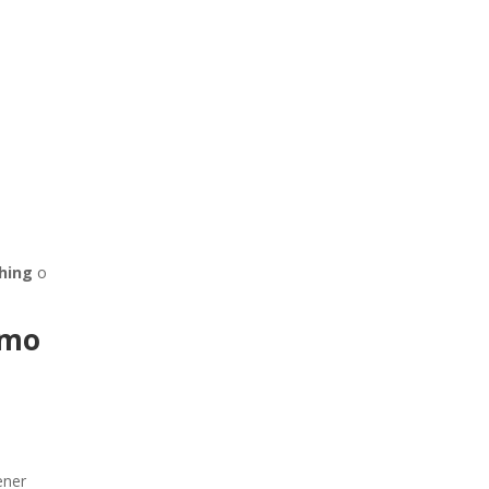
hing
o
ómo
ener