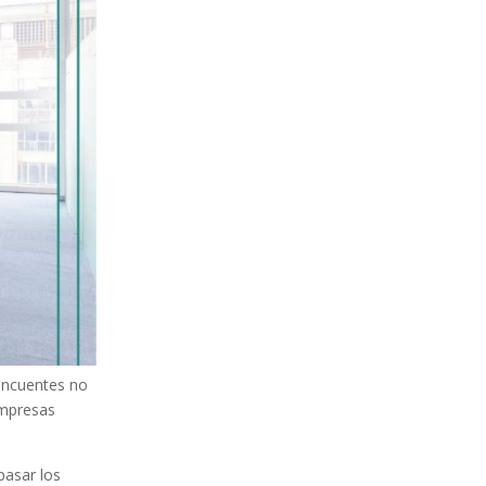
incuentes no
empresas
epasar los