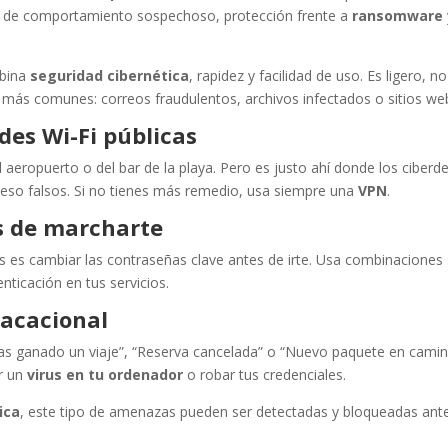
o de comportamiento sospechoso, protección frente a
ransomware
bina
seguridad cibernética
, rapidez y facilidad de uso. Es ligero, no
 más comunes: correos fraudulentos, archivos infectados o sitios web
des Wi-Fi públicas
aeropuerto o del bar de la playa. Pero es justo ahí donde los ciberd
eso falsos. Si no tienes más remedio, usa siempre una
VPN
.
s de marcharte
s es cambiar las contraseñas clave antes de irte. Usa combinaciones
enticación en tus servicios.
vacacional
“Has ganado un viaje”, “Reserva cancelada” o “Nuevo paquete en cami
r un
virus en tu ordenador
o robar tus credenciales.
ica
, este tipo de amenazas pueden ser detectadas y bloqueadas ant