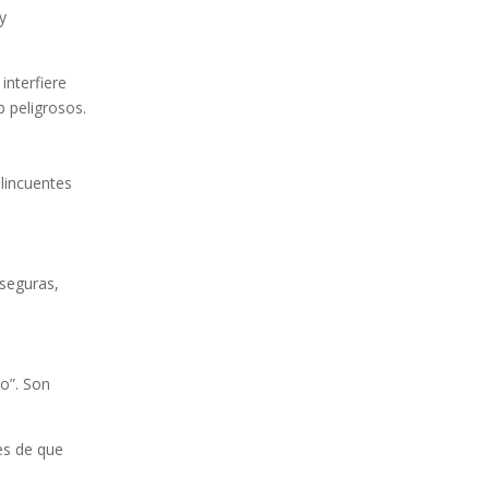
y
 interfiere
 peligrosos.
elincuentes
 seguras,
no”. Son
es de que