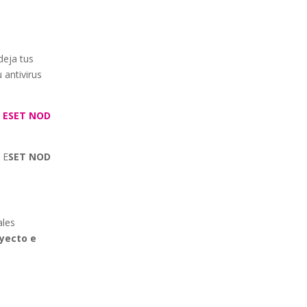
deja tus
 antivirus
a
ESET NOD
 E
SET NOD
ales
oyecto e