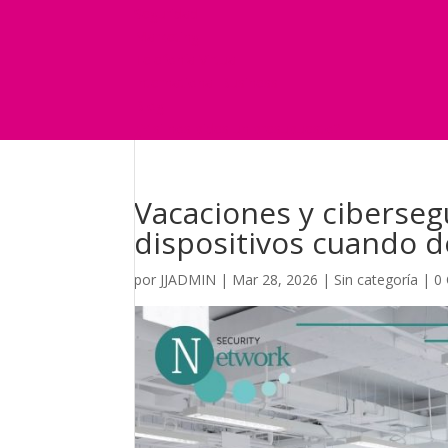
Seguridad
Marketing
Telefonía Virtual
International Business
Blog
¿Y si nos pides un presupuesto?
Vacaciones y ciberseg
dispositivos cuando 
por
JJADMIN
|
Mar 28, 2026
|
Sin categoría
|
0