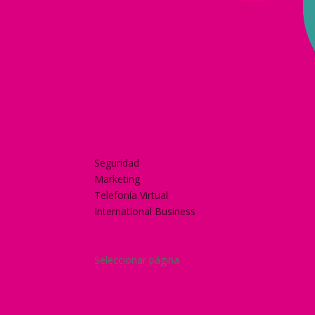
Home
Nuestra historia
Servicios
Seguridad
Marketing
Telefonía Virtual
International Business
Blog
¿Y si nos pides un presupuesto?
Seleccionar página
Home
Nuestra historia
Servicios