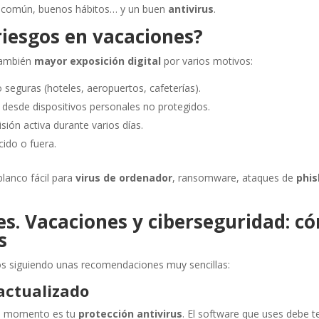
do común, buenos hábitos… y un buen
antivirus
.
iesgos en vacaciones?
también
mayor exposición digital
por varios motivos:
 seguras (hoteles, aeropuertos, cafeterías).
desde dispositivos personales no protegidos.
sión activa durante varios días.
cido o fuera.
blanco fácil para
virus de ordenador
, ransomware, ataques de
phis
s. Vacaciones y ciberseguridad: c
s
os siguiendo unas recomendaciones muy sencillas:
 actualizado
do momento es tu
protección antivirus
. El software que uses debe t