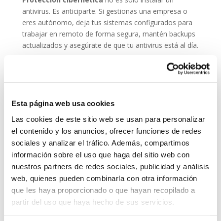
antivirus. Es anticiparte. Si gestionas una empresa o
eres autónomo, deja tus sistemas configurados para
trabajar en remoto de forma segura, mantén backups
actualizados y asegúrate de que tu antivirus está al día.
En System Network Communication, trabajamos cada
día con autónomos y pymes que confían su seguridad
digital a
ESET NOD 32
, porque entienden que un
ataque en vacaciones puede suponer una pérdida de
Esta página web usa cookies
datos, ingresos y reputación.
Las cookies de este sitio web se usan para personalizar
En System Network Communication, trabajamos cada
el contenido y los anuncios, ofrecer funciones de redes
día con autónomos y pymes que confían su seguridad
sociales y analizar el tráfico. Además, compartimos
digital a E
SET NOD 32
, porque entienden que un
información sobre el uso que haga del sitio web con
ataque en vacaciones puede suponer una pérdida de
nuestros partners de redes sociales, publicidad y análisis
datos, ingresos y reputación.
web, quienes pueden combinarla con otra información
Grupo-System, ¿Quiénes somos?
que les haya proporcionado o que hayan recopilado a
En
System Network Communication
, con más de
partir del uso que haya hecho de sus servicios.
15 años de experiencia, disponemos de un equipo de