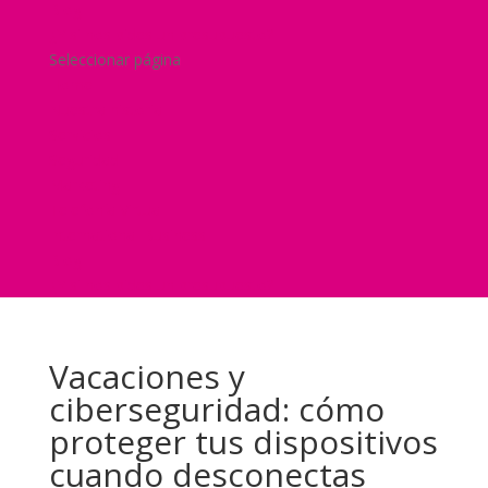
Blog
¿Y si nos pides un presupuesto?
Seleccionar página
Home
Nuestra historia
Servicios
Seguridad
Marketing
Telefonía Virtual
International Business
Blog
¿Y si nos pides un presupuesto?
Vacaciones y
ciberseguridad: cómo
proteger tus dispositivos
cuando desconectas