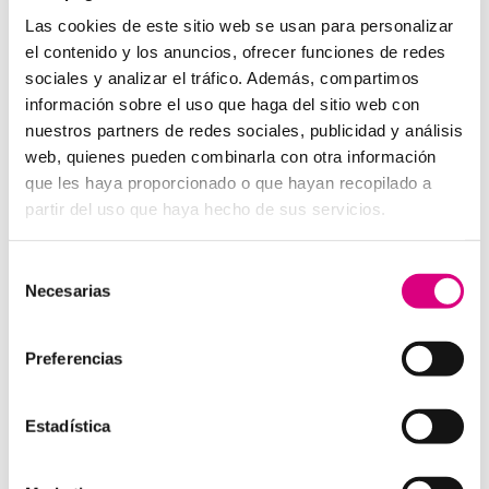
Una forma sencilla de prevenir accesos indebidos es
Las cookies de este sitio web se usan para personalizar
cambiar las contraseñas clave antes de irte. Usa
el contenido y los anuncios, ofrecer funciones de redes
combinaciones seguras, únicas y, si puedes, activa el
sociales y analizar el tráfico. Además, compartimos
doble factor de autenticación en tus servicios.
información sobre el uso que haga del sitio web con
📧
Cuidado con el phishing
nuestros partners de redes sociales, publicidad y análisis
vacacional
web, quienes pueden combinarla con otra información
que les haya proporcionado o que hayan recopilado a
Durante el verano proliferan los correos tipo: “Has
partir del uso que haya hecho de sus servicios.
ganado un viaje”, “Reserva cancelada” o “Nuevo
paquete en camino”. Son trampas muy bien diseñadas
que pueden instalar un
virus en tu ordenador
o
Selección
robar tus credenciales.
Necesarias
de
consentimiento
Con un
buen antivirus y protección cibernética
,
este tipo de amenazas pueden ser detectadas y
Preferencias
bloqueadas antes de que causen daño.
Protección cibernética para
Estadística
empresas y autónomos en
vacaciones