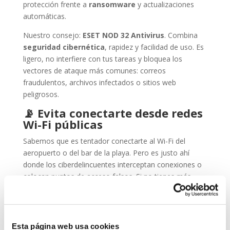
protección frente a
ransomware
y actualizaciones
automáticas.
Nuestro consejo:
ESET NOD 32 Antivirus
. Combina
seguridad cibernética
, rapidez y facilidad de uso. Es
ligero, no interfiere con tus tareas y bloquea los
vectores de ataque más comunes: correos
fraudulentos, archivos infectados o sitios web
peligrosos.
📡
Evita conectarte desde redes
Wi-Fi públicas
Sabemos que es tentador conectarte al Wi-Fi del
aeropuerto o del bar de la playa. Pero es justo ahí
donde los ciberdelincuentes interceptan conexiones o
colocan puntos de acceso falsos. Si no tienes más
remedio, usa siempre una
VPN
.
🔒
Cambia contraseñas antes de
marcharte
Esta página web usa cookies