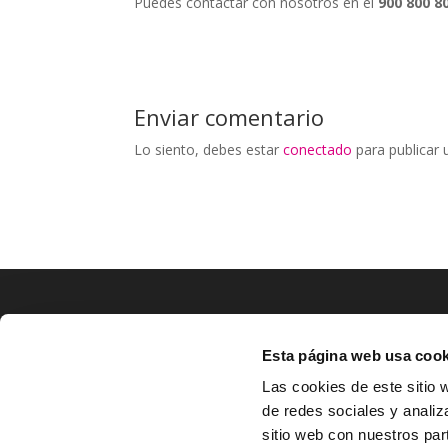
Puedes contactar con nosotros en el
900 800 8
Enviar comentario
Lo siento, debes estar
conectado
para publicar 
Esta página web usa cook
LOCALIZACIÓN
CO
Las cookies de este sitio 
de redes sociales y analiz
^

Av. Zaragoza, Nº37, 1ºB,
sitio web con nuestros par
31500 Tudela, Navarra