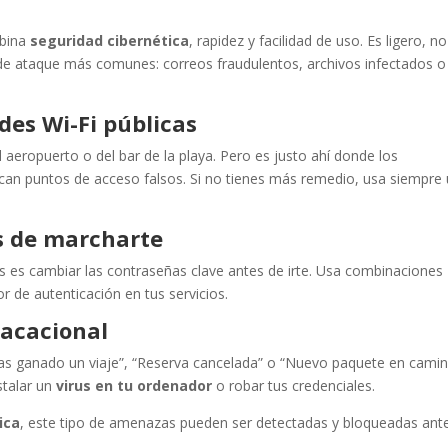
bina
seguridad cibernética
, rapidez y facilidad de uso. Es ligero, no
s de ataque más comunes: correos fraudulentos, archivos infectados o
des Wi-Fi públicas
aeropuerto o del bar de la playa. Pero es justo ahí donde los
ocan puntos de acceso falsos. Si no tienes más remedio, usa siempre
s de marcharte
s es cambiar las contraseñas clave antes de irte. Usa combinaciones
or de autenticación en tus servicios.
vacacional
“Has ganado un viaje”, “Reserva cancelada” o “Nuevo paquete en camin
stalar un
virus en tu ordenador
o robar tus credenciales.
ica
, este tipo de amenazas pueden ser detectadas y bloqueadas ant