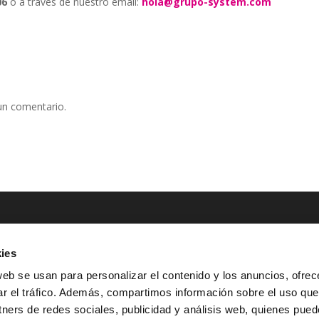
06
o a través de nuestro email:
hola@grupo-system.com
un comentario.
ies
NTACTO
POLÍTICAS LEGALES
web se usan para personalizar el contenido y los anuncios, ofrec
ar el tráfico. Además, compartimos información sobre el uso que
^
Tel.: (+34) 900 800 806
Aviso Legal
tners de redes sociales, publicidad y análisis web, quienes pue