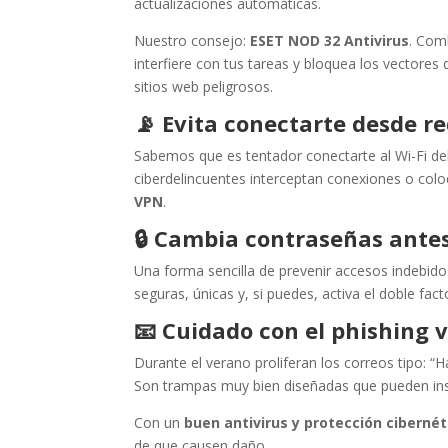
actualizaciones automáticas.
Nuestro consejo:
ESET NOD 32 Antivirus
. Com
interfiere con tus tareas y bloquea los vectore
sitios web peligrosos.
📡
Evita conectarte desde re
Sabemos que es tentador conectarte al Wi-Fi del 
ciberdelincuentes interceptan conexiones o col
VPN
.
🔒
Cambia contraseñas ante
Una forma sencilla de prevenir accesos indebido
seguras, únicas y, si puedes, activa el doble fact
📧
Cuidado con el phishing 
Durante el verano proliferan los correos tipo: 
Son trampas muy bien diseñadas que pueden in
Con un
buen antivirus y protección cibernét
de que causen daño.