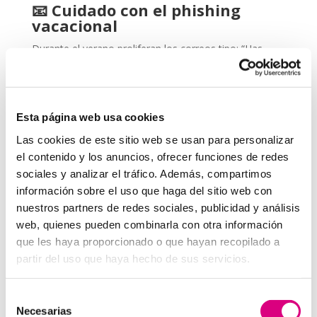
📧
Cuidado con el phishing
vacacional
Durante el verano proliferan los correos tipo: “Has
ganado un viaje”, “Reserva cancelada” o “Nuevo
paquete en camino”. Son trampas muy bien diseñadas
que pueden instalar un
virus en tu ordenador
o
robar tus credenciales.
Esta página web usa cookies
Con un
buen antivirus y protección cibernética
,
Las cookies de este sitio web se usan para personalizar
este tipo de amenazas pueden ser detectadas y
el contenido y los anuncios, ofrecer funciones de redes
bloqueadas antes de que causen daño.
sociales y analizar el tráfico. Además, compartimos
información sobre el uso que haga del sitio web con
Protección cibernética para
nuestros partners de redes sociales, publicidad y análisis
empresas y autónomos en
web, quienes pueden combinarla con otra información
vacaciones
que les haya proporcionado o que hayan recopilado a
partir del uso que haya hecho de sus servicios.
Protección cibernética
no es solo instalar un
antivirus. Es anticiparte. Si gestionas una empresa o
eres autónomo, deja tus sistemas configurados para
Selección
trabajar en remoto de forma segura, mantén backups
Necesarias
de