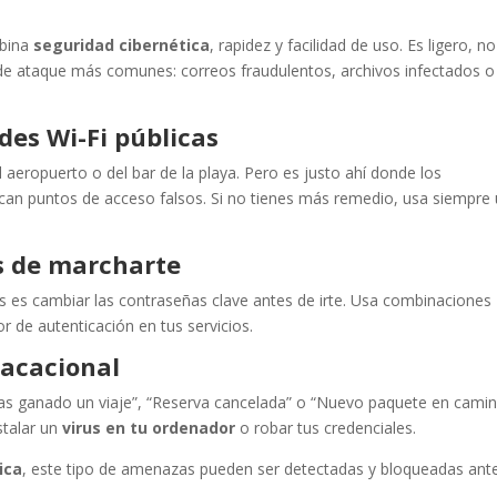
bina
seguridad cibernética
, rapidez y facilidad de uso. Es ligero, no
s de ataque más comunes: correos fraudulentos, archivos infectados o
des Wi-Fi públicas
aeropuerto o del bar de la playa. Pero es justo ahí donde los
ocan puntos de acceso falsos. Si no tienes más remedio, usa siempre
s de marcharte
s es cambiar las contraseñas clave antes de irte. Usa combinaciones
or de autenticación en tus servicios.
vacacional
“Has ganado un viaje”, “Reserva cancelada” o “Nuevo paquete en camin
stalar un
virus en tu ordenador
o robar tus credenciales.
ica
, este tipo de amenazas pueden ser detectadas y bloqueadas ant