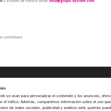
06
o a través de nuestro email:
hola@grupo-system.com
un comentario.
ies
NTACTO
POLÍTICAS LEGALES
web se usan para personalizar el contenido y los anuncios, ofrec
ar el tráfico. Además, compartimos información sobre el uso que
Tel.: (+34) 900 800 806
^
Aviso Legal
tners de redes sociales, publicidad y análisis web, quienes pue