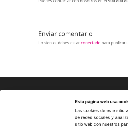
Puedes contactar con nosotros en el
900 800 8
Enviar comentario
Lo siento, debes estar
conectado
para publicar 
Esta página web usa cook
LOCALIZACIÓN
CO
Las cookies de este sitio 
de redes sociales y analiz
^
Av. Zaragoza, Nº37, 1ºB,

sitio web con nuestros par
31500 Tudela, Navarra