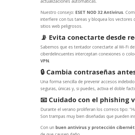
actualizaciones automáticas.
Nuestro consejo:
ESET NOD 32 Antivirus
. Com
interfiere con tus tareas y bloquea los vectore
sitios web peligrosos.
📡
Evita conectarte desde re
Sabemos que es tentador conectarte al Wi-Fi del 
ciberdelincuentes interceptan conexiones o col
VPN
.
🔒
Cambia contraseñas ante
Una forma sencilla de prevenir accesos indebido
seguras, únicas y, si puedes, activa el doble fact
📧
Cuidado con el phishing 
Durante el verano proliferan los correos tipo: 
Son trampas muy bien diseñadas que pueden in
Con un
buen antivirus y protección cibernét
de que causen daño.