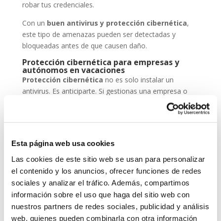
robar tus credenciales.
Con un
buen antivirus y protección cibernética
,
este tipo de amenazas pueden ser detectadas y
bloqueadas antes de que causen daño.
Protección cibernética para empresas y
autónomos en vacaciones
Protección cibernética
no es solo instalar un
antivirus. Es anticiparte. Si gestionas una empresa o
eres autónomo, deja tus sistemas configurados para
trabajar en remoto de forma segura, mantén backups
actualizados y asegúrate de que tu antivirus está al día.
En System Network Communication, trabajamos cada
Esta página web usa cookies
día con autónomos y pymes que confían su seguridad
Las cookies de este sitio web se usan para personalizar
digital a
ESET NOD 32
, porque entienden que un
el contenido y los anuncios, ofrecer funciones de redes
ataque en vacaciones puede suponer una pérdida de
sociales y analizar el tráfico. Además, compartimos
datos, ingresos y reputación.
información sobre el uso que haga del sitio web con
nuestros partners de redes sociales, publicidad y análisis
En System Network Communication, trabajamos cada
día con autónomos y pymes que confían su seguridad
web, quienes pueden combinarla con otra información