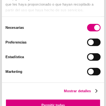
digital a E
SET NOD 32
, porque entienden que un
que les haya proporcionado o que hayan recopilado a
ataque en vacaciones puede suponer una pérdida de
partir del uso que haya hecho de sus servicios.
datos, ingresos y reputación.
Grupo-System, ¿Quiénes somos?
Selección
En
System Network Communication
, con más de
Necesarias
de
15 años de experiencia, disponemos de un equipo de
consentimiento
profesionales especializados para cada área de
Preferencias
negocio.
Telefonía Virtual, Antivirus y Seguridad,
Marketing 2.0, Obras y Proyecto e International
Business
; siempre con las garantías de un trabajo
Estadística
excelente.
Puedes contactar con nosotros en el
900 800 806
o a
través de nuestro email:
hola@grupo-system.com
Marketing
Mostrar detalles
Enviar comentario
Permitir todas
Lo siento, debes estar
conectado
para publicar un