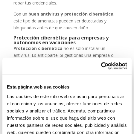
robar tus credenciales.
Con un
buen antivirus y protección cibernética
,
este tipo de amenazas pueden ser detectadas y
bloqueadas antes de que causen daño.
Protección cibernética para empresas y
autónomos en vacaciones
Protección cibernética
no es solo instalar un
antivirus. Es anticiparte. Si gestionas una empresa o
eres autónomo, deja tus sistemas configurados para
trabajar en remoto de forma segura, mantén backups
actualizados y asegúrate de que tu antivirus está al día.
En System Network Communication, trabajamos cada
Esta página web usa cookies
día con autónomos y pymes que confían su seguridad
Las cookies de este sitio web se usan para personalizar
digital a
ESET NOD 32
, porque entienden que un
el contenido y los anuncios, ofrecer funciones de redes
ataque en vacaciones puede suponer una pérdida de
sociales y analizar el tráfico. Además, compartimos
datos, ingresos y reputación.
información sobre el uso que haga del sitio web con
nuestros partners de redes sociales, publicidad y análisis
En System Network Communication, trabajamos cada
día con autónomos y pymes que confían su seguridad
web, quienes pueden combinarla con otra información