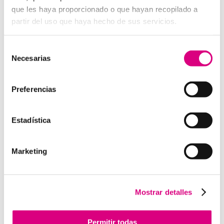
digital a E
SET NOD 32
, porque entienden que un
que les haya proporcionado o que hayan recopilado a
ataque en vacaciones puede suponer una pérdida de
partir del uso que haya hecho de sus servicios.
datos, ingresos y reputación.
Grupo-System, ¿Quiénes somos?
Selección
En
System Network Communication
, con más de
Necesarias
de
15 años de experiencia, disponemos de un equipo de
consentimiento
profesionales especializados para cada área de
Preferencias
negocio.
Telefonía Virtual, Antivirus y Seguridad,
Marketing 2.0, Obras y Proyecto e International
Business
; siempre con las garantías de un trabajo
Estadística
excelente.
Puedes contactar con nosotros en el
900 800 806
o a
través de nuestro email:
hola@grupo-system.com
Marketing
Mostrar detalles
Enviar comentario
Permitir todas
Lo siento, debes estar
conectado
para publicar un