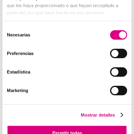
digital a E
SET NOD 32
, porque entienden que un
que les haya proporcionado o que hayan recopilado a
ataque en vacaciones puede suponer una pérdida de
partir del uso que haya hecho de sus servicios.
datos, ingresos y reputación.
Grupo-System, ¿Quiénes somos?
Selección
En
System Network Communication
, con más de
Necesarias
de
15 años de experiencia, disponemos de un equipo de
consentimiento
profesionales especializados para cada área de
Preferencias
negocio.
Telefonía Virtual, Antivirus y Seguridad,
Marketing 2.0, Obras y Proyecto e International
Business
; siempre con las garantías de un trabajo
Estadística
excelente.
Puedes contactar con nosotros en el
900 800 806
o a
través de nuestro email:
hola@grupo-system.com
Marketing
Mostrar detalles
Enviar comentario
Permitir todas
Lo siento, debes estar
conectado
para publicar un