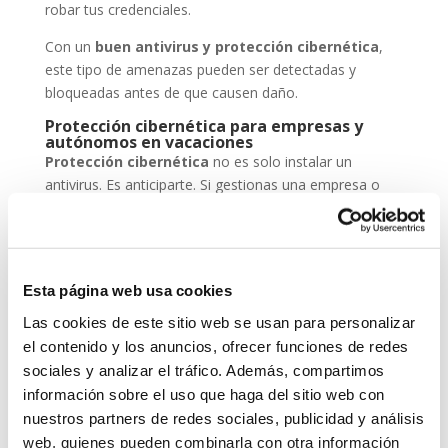
robar tus credenciales.
Con un
buen antivirus y protección cibernética
,
este tipo de amenazas pueden ser detectadas y
bloqueadas antes de que causen daño.
Protección cibernética para empresas y
autónomos en vacaciones
Protección cibernética
no es solo instalar un
antivirus. Es anticiparte. Si gestionas una empresa o
eres autónomo, deja tus sistemas configurados para
trabajar en remoto de forma segura, mantén backups
actualizados y asegúrate de que tu antivirus está al día.
En System Network Communication, trabajamos cada
Esta página web usa cookies
día con autónomos y pymes que confían su seguridad
Las cookies de este sitio web se usan para personalizar
digital a
ESET NOD 32
, porque entienden que un
el contenido y los anuncios, ofrecer funciones de redes
ataque en vacaciones puede suponer una pérdida de
sociales y analizar el tráfico. Además, compartimos
datos, ingresos y reputación.
información sobre el uso que haga del sitio web con
nuestros partners de redes sociales, publicidad y análisis
En System Network Communication, trabajamos cada
día con autónomos y pymes que confían su seguridad
web, quienes pueden combinarla con otra información