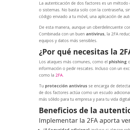
La autenticación de dos factores es un método 
o sistemas. No basta solo con la contraseña, si
código enviado a tu móvil, una aplicación de auten
De esta manera, aunque un ciberdelincuente con
Combinada con un buen
antivirus
, la 2FA red
equipos y datos más sensibles.
¿Por qué necesitas la 2F
Los ataques más comunes, como el
phishing
o
información o pedir rescates. Incluso con un ex
como la
2FA.
Tu
protección antivirus
se encarga de detecta
de dos factores actúa como un escudo adicional
más sólido para tu empresa y para tu vida digital
Beneficios de la autenti
Implementar la 2FA aporta ven
🔐
Seguridad adicional
: incluso si alguien 