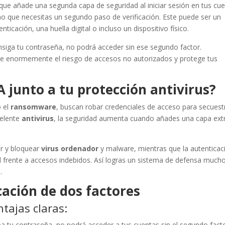
que añade una segunda capa de seguridad al iniciar sesión en tus cu
no que necesitas un segundo paso de verificación. Este puede ser un
ticación, una huella digital o incluso un dispositivo físico.
siga tu contraseña, no podrá acceder sin ese segundo factor.
uce enormemente el riesgo de accesos no autorizados y protege tus
A junto a tu protección antivirus?
 el
ransomware
, buscan robar credenciales de acceso para secuest
celente
antivirus
, la seguridad aumenta cuando añades una capa ext
r y bloquear
virus ordenador
y malware, mientras que la autenticac
 frente a accesos indebidos. Así logras un sistema de defensa much
.
cación de dos factores
tajas claras:
roba tu contraseña, no podrá acceder a tus cuentas sin el segundo facto