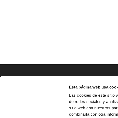
LOCALIZACIÓN
Esta página web usa cook
CO
Las cookies de este sitio 
de redes sociales y analiz
^
Av. Zaragoza, Nº37, 1ºB,

sitio web con nuestros par
31500 Tudela, Navarra

combinarla con otra inform