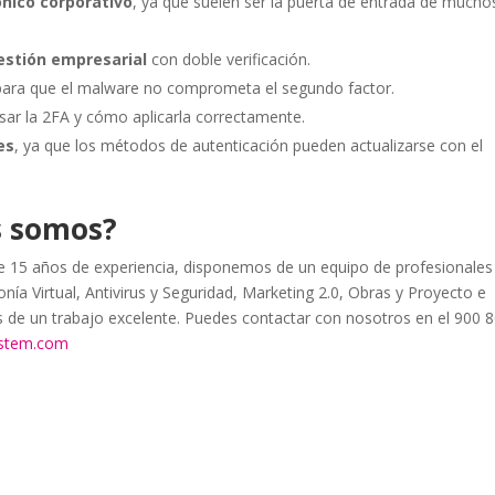
ónico corporativo
, ya que suelen ser la puerta de entrada de mucho
estión empresarial
con doble verificación.
 para que el malware no comprometa el segundo factor.
sar la 2FA y cómo aplicarla correctamente.
es
, ya que los métodos de autenticación pueden actualizarse con el
s somos?
15 años de experiencia, disponemos de un equipo de profesionales
nía Virtual, Antivirus y Seguridad, Marketing 2.0, Obras y Proyecto e
as de un trabajo excelente. Puedes contactar con nosotros en el 900 
ystem.com