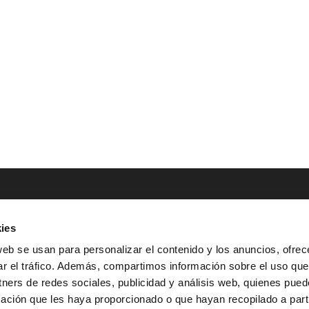
ies
NTACTO
POLÍTICAS LEGALES
web se usan para personalizar el contenido y los anuncios, ofrec
ar el tráfico. Además, compartimos información sobre el uso que
Tel.: (+34) 900 800 806
^
Aviso Legal
tners de redes sociales, publicidad y análisis web, quienes pue
HOLA@GRUPO-
^
Política de Privacidad
ación que les haya proporcionado o que hayan recopilado a parti