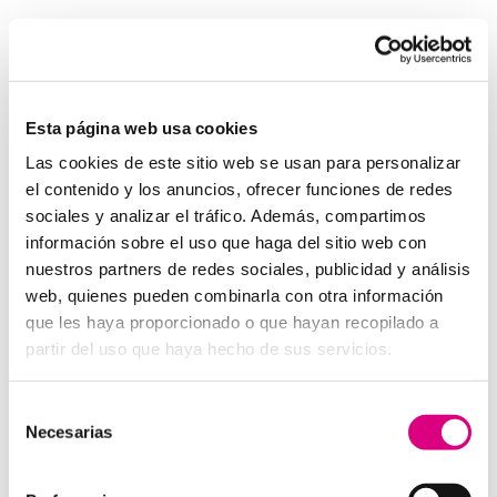
Invertir en un buen sistema de intercomunicación es
tan importante como asegurar una buena red eléctrica.
Los
interfonos IP para aerogeneradores
son una
pieza clave en la gestión moderna de parques eólicos.
Esta página web usa cookies
System Network, tu operadora de telefonía
Las cookies de este sitio web se usan para personalizar
virtual en España
el contenido y los anuncios, ofrecer funciones de redes
Desde
Telefonía Virtual Network
, te invitamos a
sociales y analizar el tráfico. Además, compartimos
que nos permitas estudiar tu caso particular. Aunque si
información sobre el uso que haga del sitio web con
lo prefieres, puedes enviarnos un correo electrónico a
nuestros partners de redes sociales, publicidad y análisis
virtual@networkes.com
o llamarnos al
900 800 806
.
web, quienes pueden combinarla con otra información
Tenemos más de 15 años de experiencia en
que les haya proporcionado o que hayan recopilado a
instalación de sistemas de telefonía virtual. Gracias a
partir del uso que haya hecho de sus servicios.
su rápida integración, permite gran flexibilidad en el
aprovisionamiento de servicios, así como la creación
Selección
virtual de centrales telefónicas virtuales dimensionadas
Necesarias
de
a las necesidades de cada cliente.
consentimiento