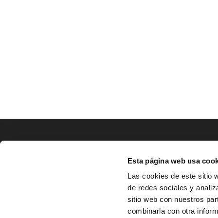
LOCALIZACIÓN
Esta página web usa cook
CO
Las cookies de este sitio 
de redes sociales y analiz
^
Av. Zaragoza, Nº37, 1ºB,

sitio web con nuestros par
31500 Tudela, Navarra

combinarla con otra inform