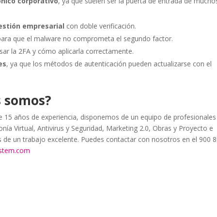
ónico corporativo
, ya que suelen ser la puerta de entrada de mucho
estión empresarial
con doble verificación.
 para que el malware no comprometa el segundo factor.
sar la 2FA y cómo aplicarla correctamente.
es
, ya que los métodos de autenticación pueden actualizarse con el
s somos?
15 años de experiencia, disponemos de un equipo de profesionales
nía Virtual, Antivirus y Seguridad, Marketing 2.0, Obras y Proyecto e
as de un trabajo excelente. Puedes contactar con nosotros en el 900 
ystem.com