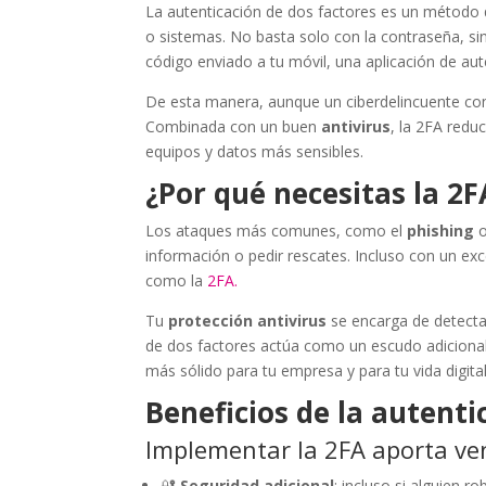
La autenticación de dos factores es un método 
o sistemas. No basta solo con la contraseña, si
código enviado a tu móvil, una aplicación de auten
De esta manera, aunque un ciberdelincuente con
Combinada con un buen
antivirus
, la 2FA red
equipos y datos más sensibles.
¿Por qué necesitas la 2F
Los ataques más comunes, como el
phishing
o
información o pedir rescates. Incluso con un ex
como la
2FA.
Tu
protección antivirus
se encarga de detecta
de dos factores actúa como un escudo adicional
más sólido para tu empresa y para tu vida digital
Beneficios de la autenti
Implementar la 2FA aporta ven
🔐
Seguridad adicional
: incluso si alguien 