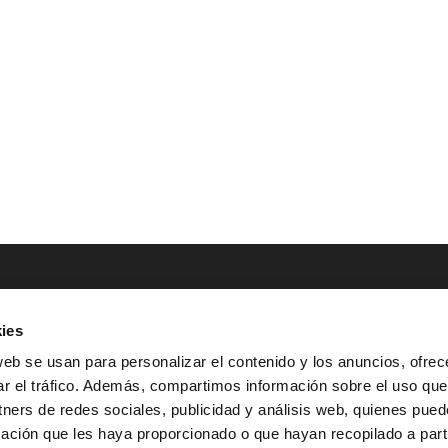
ies
NTACTO
POLÍTICAS LEGALES
web se usan para personalizar el contenido y los anuncios, ofrec
ar el tráfico. Además, compartimos información sobre el uso que
Tel.: (+34) 900 800 806
^
Aviso Legal
tners de redes sociales, publicidad y análisis web, quienes pue
HOLA@GRUPO-
^
Política de Privacidad
ación que les haya proporcionado o que hayan recopilado a parti