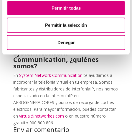
REALIDAD VIRTUAL
Permitir todas
Tal y como hemos dicho hay sectores que la Realidad
Virtual es una herramienta fundamental; la medicina, la
Permitir la selección
cultura, la educación y la arquitectura son algunos de
los ámbitos que ya han sucumbido a las ventajas que
ofrece esta tecnología.
Denegar
System Network
Communication, ¿quiénes
somos?
En
System Network Communication
te ayudamos a
incorporar la telefonía virtual en tu empresa. Somos
fabricantes y distribuidores de InterfoníaIP, nos hemos
especializado en la InterfoníaIP en
AEROGENERADORES y puntos de recarga de coches
eléctricos. Para mayor información, puedes contactar
en
virtual@networkes.com
o en nuestro número
gratuito 900 800 806
Enviar comentario