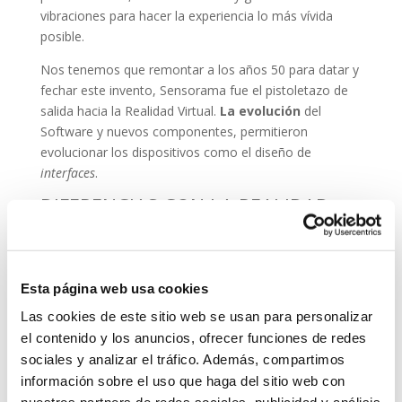
vibraciones para hacer la experiencia lo más vívida
posible.
Nos tenemos que remontar a los años 50 para datar y
fechar este invento, Sensorama fue el pistoletazo de
salida hacia la Realidad Virtual.
La evolución
del
Software y nuevos componentes, permitieron
evolucionar los dispositivos como el diseño de
interfaces
.
DIFERENCIAS CON LA REALIDAD
AUMENTADA
Independientemente, para mucho usuarios el
concepto de Relidad Virtual queda muy lejos de la
Esta página web usa cookies
mayoría de usuarios
.
Y además, es muy normal
confundirlo con el concepto de
Realidad Aumentada
.
Las cookies de este sitio web se usan para personalizar
el contenido y los anuncios, ofrecer funciones de redes
La principal diferencia, la
Realidad Virtual
construye
sociales y analizar el tráfico. Además, compartimos
el mundo en el que nos sumergimos a través de unas
información sobre el uso que haga del sitio web con
gafas específicas.