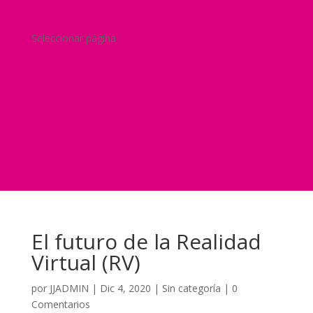
Blog
¿Y si nos pides un presupuesto?
Seleccionar página
Home
Nuestra historia
Servicios
Seguridad
Marketing
Telefonía Virtual
International Business
Blog
¿Y si nos pides un presupuesto?
El futuro de la Realidad
Virtual (RV)
por
JJADMIN
|
Dic 4, 2020
|
Sin categoría
|
0
Comentarios