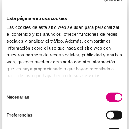
System Network, tu operadora de telefonía
virtual en España
Desde
Telefonía Virtual
Network
, os invitamos a
que nos permitas estudiar tu caso particular.
Esta página web usa cookies
Aunque si lo prefieres, puedes enviarnos un correo
Las cookies de este sitio web se usan para personalizar
electrónico a
virtual@networkes.com
o llamarnos al
el contenido y los anuncios, ofrecer funciones de redes
900 800 806
.
sociales y analizar el tráfico. Además, compartimos
Tenemos más de
15 años de experiencia en
información sobre el uso que haga del sitio web con
instalación de sistemas de telefonía virtual
.
nuestros partners de redes sociales, publicidad y análisis
Gracias a su rápida integración, permite gran
web, quienes pueden combinarla con otra información
flexibilidad en el aprovisionamiento de servicios, así
que les haya proporcionado o que hayan recopilado a
como la creación virtual de centrales telefónicas
partir del uso que haya hecho de sus servicios.
virtuales dimensionadas a las necesidades de cada
cliente.
Selección
Necesarias
de
consentimiento
Preferencias
Enviar comentario
Lo siento, debes estar
conectado
para publicar un