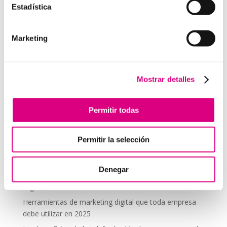
Estadística
comentario.
Marketing
Telefonía Virtual
Interfonos IP para aerogeneradores: comunicación
segura en altura
Mostrar detalles
Telefonía virtual para el trabajo remoto: comunícate
desde donde estés
Permitir todas
Tendencias actuales en marketing y publicidad que
debes aplicar en tu plan de marketing
Permitir la selección
Centralitas virtuales: una solución para la gestión de
llamadas
Denegar
Aplicaciones de Inteligencia Artificial para el Marketing
Digital
Herramientas de marketing digital que toda empresa
debe utilizar en 2025