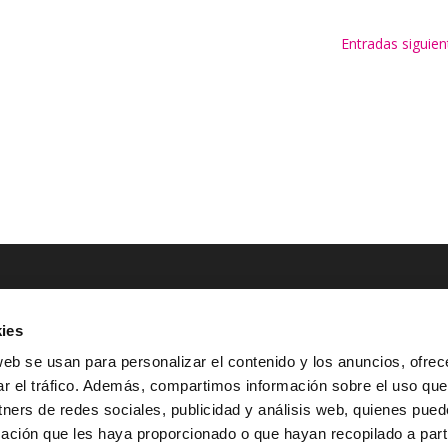
Entradas siguien
ies
NTACTO
POLÍTICAS LEGALES
web se usan para personalizar el contenido y los anuncios, ofrec
ar el tráfico. Además, compartimos información sobre el uso que
Tel.: (+34) 900 800 806
^
Aviso Legal
tners de redes sociales, publicidad y análisis web, quienes pue
HOLA@GRUPO-
^
Política de Privacidad
ación que les haya proporcionado o que hayan recopilado a parti