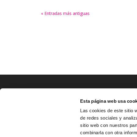
« Entradas más antiguas
LOCALIZACIÓN
Esta página web usa cook
CO
Las cookies de este sitio 
de redes sociales y analiz
^
Av. Zaragoza, Nº37, 1ºB,

sitio web con nuestros par
31500 Tudela, Navarra

combinarla con otra inform