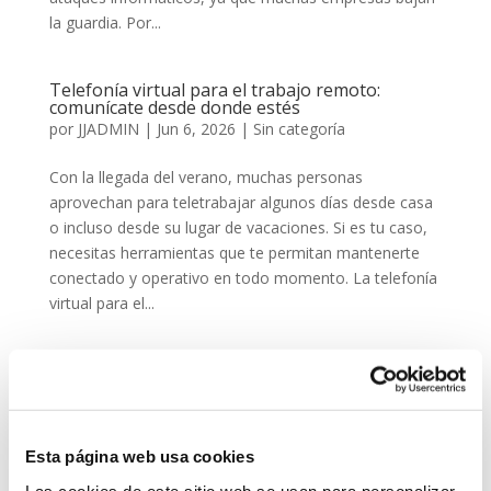
la guardia. Por...
Telefonía virtual para el trabajo remoto:
comunícate desde donde estés
por
JJADMIN
|
Jun 6, 2026
|
Sin categoría
Con la llegada del verano, muchas personas
aprovechan para teletrabajar algunos días desde casa
o incluso desde su lugar de vacaciones. Si es tu caso,
necesitas herramientas que te permitan mantenerte
conectado y operativo en todo momento. La telefonía
virtual para el...
« Entradas más antiguas
Entradas siguientes »
Telefonía Virtual
Interfonos IP para aerogeneradores: comunicación
segura en altura
Esta página web usa cookies
Telefonía virtual para el trabajo remoto: comunícate
Las cookies de este sitio web se usan para personalizar