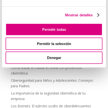
Seguridad
Autenticación de dos factores (2FA): una capa
adicional de seguridad
Mostrar detalles
Vacaciones y ciberseguridad: cómo proteger tus
dispositivos cuando desconectas
Permitir todas
Phishing y ataques de ingeniería social: cómo
protegerse
Permitir la selección
Cómo proteger tu privacidad en las redes sociales
Los primeros antivirus: Una mirada retrospectiva
Denegar
El auge de las noticias falsas
Cómo evitar el fraude en línea con protección
cibernética
Ciberseguridad para Niños y Adolescentes: Consejos
para Padres
La importancia de la seguridad cibernética de tu
empresa
Los Botnets: El ejército oculto de ciberdelincuentes