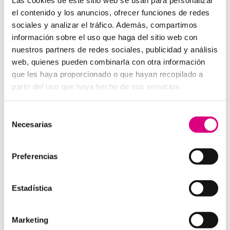
desde donde estés
el contenido y los anuncios, ofrecer funciones de redes
sociales y analizar el tráfico. Además, compartimos
Tendencias actuales en marketing y publicidad que
información sobre el uso que haga del sitio web con
debes aplicar en tu plan de marketing
nuestros partners de redes sociales, publicidad y análisis
Centralitas virtuales: una solución para la gestión de
web, quienes pueden combinarla con otra información
llamadas
que les haya proporcionado o que hayan recopilado a
Aplicaciones de Inteligencia Artificial para el Marketing
partir del uso que haya hecho de sus servicios.
Digital
Herramientas de marketing digital que toda empresa
Selección
debe utilizar en 2025
Necesarias
de
Los beneficios de la telefonía virtual para empresas de
consentimiento
energía renovable
Preferencias
Estrategias de Marketing Digital para Pymes
Cómo crear un Plan de Marketing efectivo
Estadística
10 consejos para optimizar la velocidad de carga de tu
web
Marketing