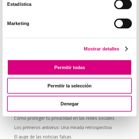
Los beneficios de la telefonía virtual para empresas de
Estadística
energía renovable
Estrategias de Marketing Digital para Pymes
Marketing
Cómo crear un Plan de Marketing efectivo
10 consejos para optimizar la velocidad de carga de tu
web
Mostrar detalles
Seguridad
Permitir todas
Autenticación de dos factores (2FA): una capa
adicional de seguridad
Vacaciones y ciberseguridad: cómo proteger tus
Permitir la selección
dispositivos cuando desconectas
Phishing y ataques de ingeniería social: cómo
Denegar
protegerse
Cómo proteger tu privacidad en las redes sociales
Los primeros antivirus: Una mirada retrospectiva
El auge de las noticias falsas