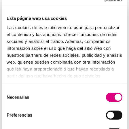
puede favorecer a tu negocio,...
Esta página web usa cookies
« Entradas más antiguas
Las cookies de este sitio web se usan para personalizar
Telefonía Virtual
el contenido y los anuncios, ofrecer funciones de redes
Interfonos IP para aerogeneradores: comunicación
sociales y analizar el tráfico. Además, compartimos
segura en altura
información sobre el uso que haga del sitio web con
Telefonía virtual para el trabajo remoto: comunícate
nuestros partners de redes sociales, publicidad y análisis
desde donde estés
web, quienes pueden combinarla con otra información
que les haya proporcionado o que hayan recopilado a
Tendencias actuales en marketing y publicidad que
debes aplicar en tu plan de marketing
partir del uso que haya hecho de sus servicios.
Centralitas virtuales: una solución para la gestión de
llamadas
Selección
Necesarias
de
Aplicaciones de Inteligencia Artificial para el Marketing
consentimiento
Digital
Herramientas de marketing digital que toda empresa
Preferencias
debe utilizar en 2025